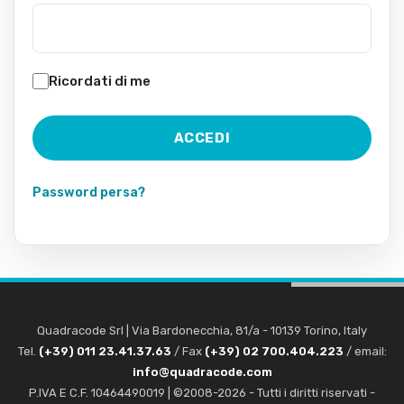
Ricordati di me
Password persa?
Quadracode Srl
|
Via Bardonecchia, 81/a
-
10139
Torino
,
Italy
Tel.
(+39) 011 23.41.37.63
/ Fax
(+39) 02 700.404.223
/ email:
info@quadracode.com
P.IVA E C.F. 10464490019 | ©2008-2026 - Tutti i diritti riservati -