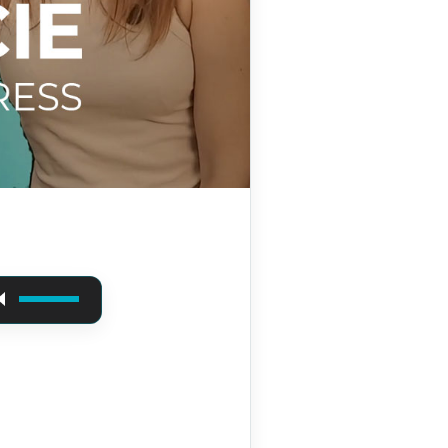
Usa i tasti freccia su/giù per aumentare o diminuire il