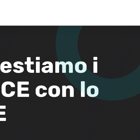
Gestiamo i
E con lo
E