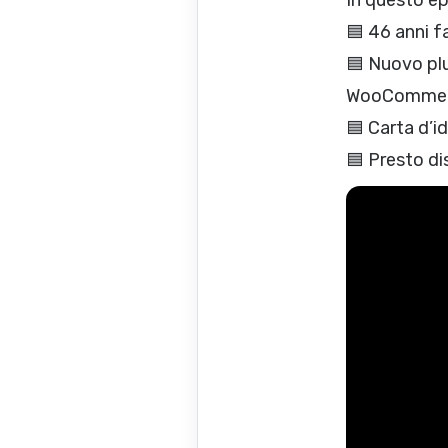
In questo ep
🟦 46 anni f
🟦 Nuovo plu
WooComme
🟦 Carta d’i
🟦 Presto di