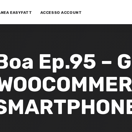
ANEA EASYFATT
ACCESSO ACCOUNT
i Boa Ep.95 – 
i WOOCOMMERC
SMARTPHON