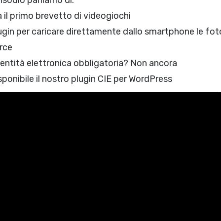
isodio parliamo di:
a il primo brevetto di videogiochi
gin per caricare direttamente dallo smartphone le fot
rce
dentità elettronica obbligatoria? Non ancora
sponibile il nostro plugin CIE per WordPress