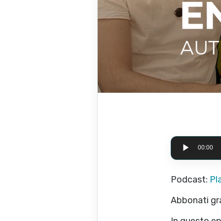
Audio Playe
00:00
Podcast:
Pl
Abbonati gr