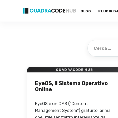
Primary
Skip
Menu
to
BLOG
PLUGIN D
content
Cerca:
QUADRACODE HUB
EyeOS, il Sistema Operativo
Online
EyeOS è un CMS ("Content
Management System") gratuito: prima
che utile senz'altro interessante da