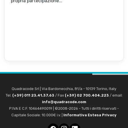
propria partecipazione...
Quadracode Srl
|
Via Bardonecchia, 81/a
-
10139
Torino
,
Italy
Tel.
(+39) 011 23.41.37.63
/ Fax
(+39) 02 700.404.223
/ email:
info@quadracode.com
P.IVA E C.F. 10464490019 | ©2008-2026 - Tutti i diritti riservati -
Capitale Sociale: 10.000€ i.v. |
Informativa Estesa Privacy