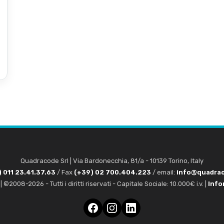
Quadracode Srl
|
Via Bardonecchia, 81/a
-
10139
Torino
,
Italy
 011 23.41.37.63
/ Fax
(+39) 02 700.404.223
/ email:
info@quadra
 ©2008-2026 - Tutti i diritti riservati - Capitale Sociale: 10.000€ i.v. |
Info