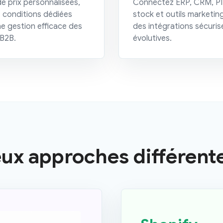
de prix personnalisées,
Connectez ERP, CRM, P
t conditions dédiées
stock et outils marketin
e gestion efficace des
des intégrations sécuris
 B2B.
évolutives.
ux approches différentes