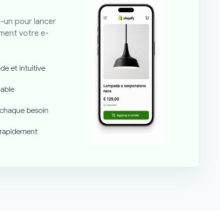
-un pour lancer
ement votre e-
de et intuitive
iable
 chaque besoin
r rapidement