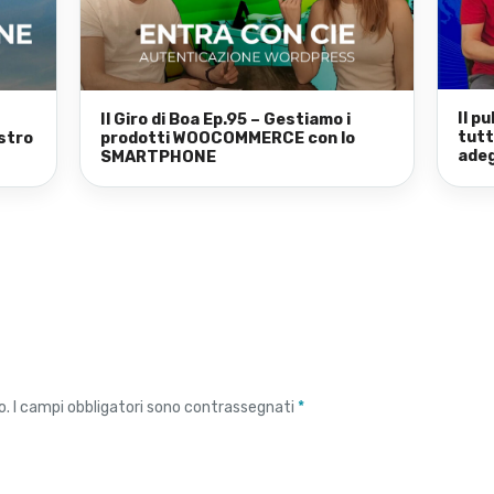
Il p
Il Giro di Boa Ep.95 – Gestiamo i
tutt
stro
prodotti WOOCOMMERCE con lo
adeg
SMARTPHONE
o.
I campi obbligatori sono contrassegnati
*