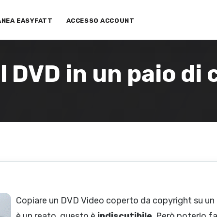
ANEA EASYFATT
ACCESSO ACCOUNT
l DVD in un paio di 
Copiare un DVD Video coperto da copyright su un
è un reato, questo è
indiscutibile
. Però poterlo fa