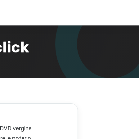
click
 DVD vergine
re, e poterlo