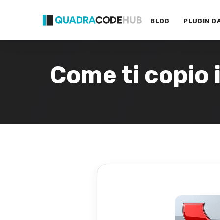
Primary
Skip
Menu
to
BLOG
PLUGIN D
content
Come ti copio i