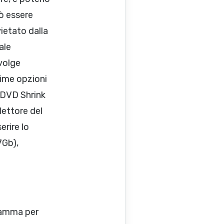
ò essere
ietato dalla
ale
volge
ime opzioni
 DVD Shrink
lettore del
erire lo
7Gb),
gramma per