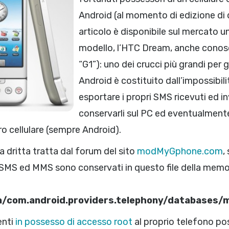
Android (al momento di edizione di
articolo è disponibile sul mercato u
modello, l’HTC Dream, anche cono
“G1”): uno dei crucci più grandi per g
Android è costituito dall’impossibili
esportare i propri SMS ricevuti ed inv
conservarli sul PC ed eventualmente
tro cellulare (sempre Android).
a dritta tratta dal forum del sito
modMyGphone.com
,
i SMS ed MMS sono conservati in questo file della memo
a/com.android.providers.telephony/databases
enti
in possesso di accesso root
al proprio telefono po