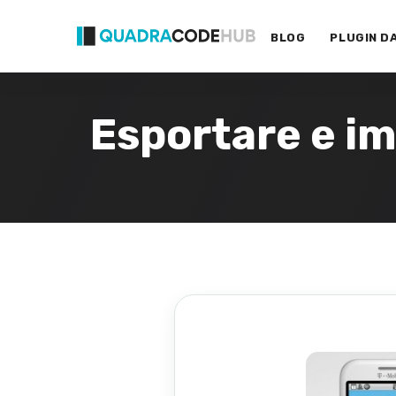
Primary
Skip
Menu
to
BLOG
PLUGIN D
content
Esportare e im