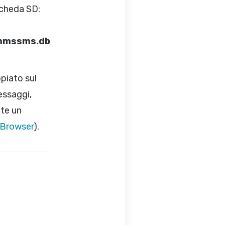
scheda SD:
/mmssms.db
opiato sul
essaggi,
ite un
 Browser
).