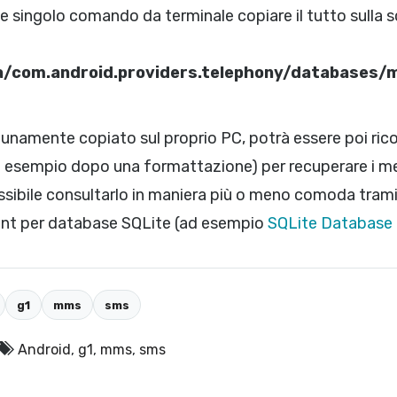
e singolo comando da terminale copiare il tutto sulla 
a/com.android.providers.telephony/databases
ortunamente copiato sul proprio PC, potrà essere poi ric
d esempio dopo una formattazione) per recuperare i m
sibile consultarlo in maniera più o meno comoda tram
ient per database SQLite (ad esempio
SQLite Database
g1
mms
sms
Android
,
g1
,
mms
,
sms