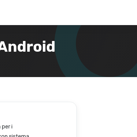
 Android
 per i
 con sistema