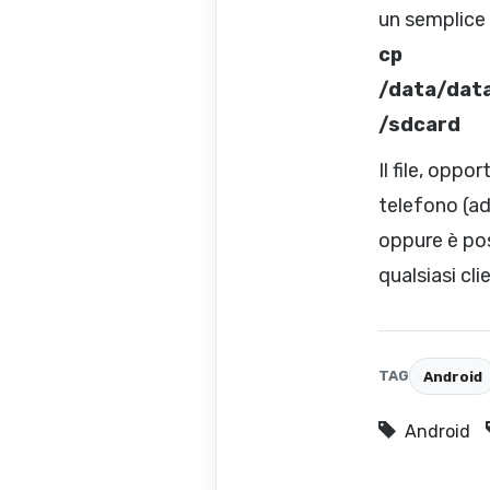
un semplice 
cp
/data/dat
/sdcard
Il file, opp
telefono (a
oppure è pos
qualsiasi cl
TAG
Android
Android