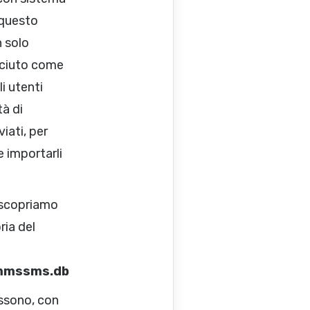
 questo
n solo
sciuto come
li utenti
tà di
iati, per
 importarli
 scopriamo
ria del
/mmssms.db
ssono, con