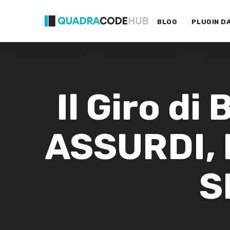
Primary
Skip
Menu
to
BLOG
PLUGIN D
content
Il Giro di
ASSURDI, 
S