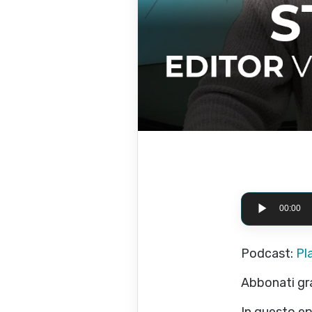
Audio Playe
00:00
Podcast:
Pl
Abbonati gr