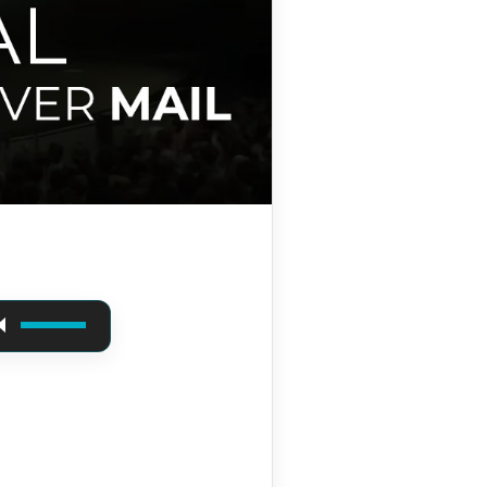
Usa i tasti freccia su/giù per aumentare o diminuire il