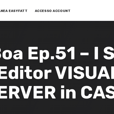
ANEA EASYFATT
ACCESSO ACCOUNT
 Boa Ep.51 – I
Editor VISUAL
ERVER in CA