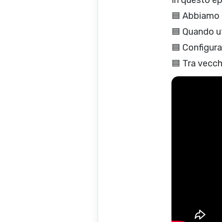
In questo ep
🟦 Abbiamo g
🟦 Quando uti
🟦 Configura
🟦 Tra vecc