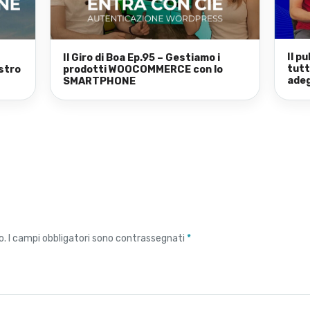
Il p
Il Giro di Boa Ep.95 – Gestiamo i
tutt
stro
prodotti WOOCOMMERCE con lo
adeg
SMARTPHONE
o.
I campi obbligatori sono contrassegnati
*