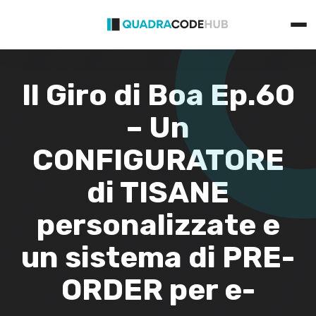
Primary
Skip
Menu
to
content
Il Giro di Boa Ep.60
– Un
CONFIGURATORE
di TISANE
personalizzate e
un sistema di PRE-
ORDER per e-