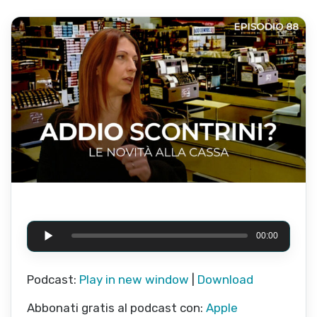
Audio Player
00:00
Podcast:
Play in new window
|
Download
Abbonati gratis al podcast con:
Apple