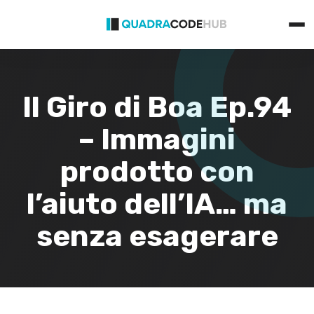
Primary
Skip
Menu
to
content
Il Giro di Boa Ep.94
– Immagini
prodotto con
l’aiuto dell’IA… ma
senza esagerare