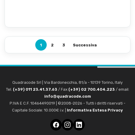
1
2
3
Successiva
Quadracode Srl
|
Via Bardonecchia, 81/a
-
10139
Torino
,
Italy
Tel.
(+39) 011 23.41.37.63
/ Fax
(+39) 02 700.404.223
/ email:
info@quadracode.com
P.IVA E C.F. 10464490019 | ©2008-2026 - Tutti i diritti riservati -
Capitale Sociale: 10.000€ i.v. |
Informativa Estesa Privacy