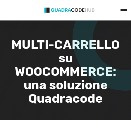
Primary
Skip
Menu
to
content
MULTI-CARRELLO
su
WOOCOMMERCE:
una soluzione
Quadracode