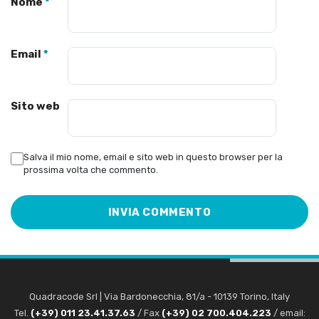
Nome
*
Email
*
Sito web
Salva il mio nome, email e sito web in questo browser per la
prossima volta che commento.
Quadracode Srl
|
Via Bardonecchia, 81/a
-
10139
Torino
,
Italy
Tel.
(+39) 011 23.41.37.63
/ Fax
(+39) 02 700.404.223
/ email: