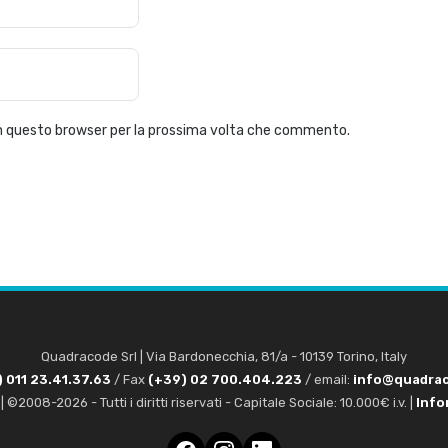
 in questo browser per la prossima volta che commento.
Quadracode Srl
|
Via Bardonecchia, 81/a
-
10139
Torino
,
Italy
 011 23.41.37.63
/ Fax
(+39) 02 700.404.223
/ email:
info@quadra
 ©2008-2026 - Tutti i diritti riservati - Capitale Sociale: 10.000€ i.v. |
Info