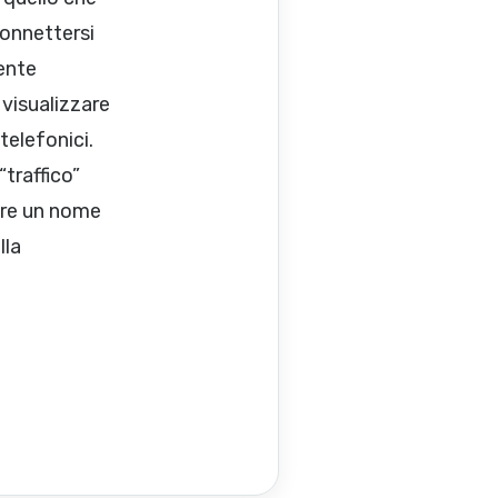
connettersi
ente
visualizzare
telefonici.
“traffico”
are un nome
lla