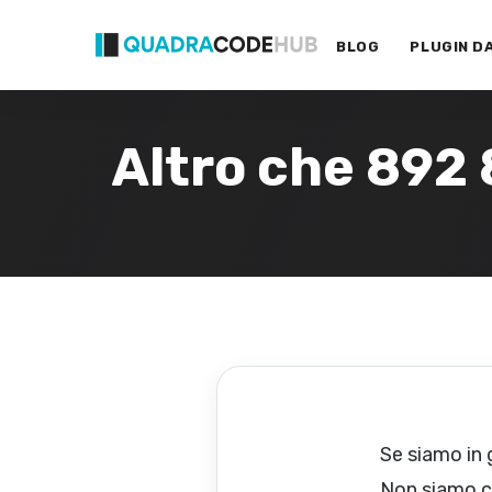
Primary
Skip
Menu
to
BLOG
PLUGIN D
content
Altro che 892
Se siamo in 
Non siamo co