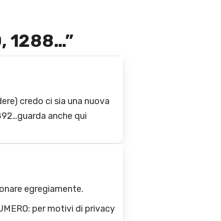
0, 1288…
”
dere) credo ci sia una nuova
2892…guarda anche qui
ionare egregiamente.
NUMERO: per motivi di privacy