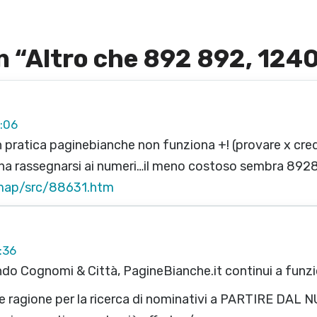
 “
Altro che 892 892, 124
:06
.in pratica paginebianche non funziona +! (provare x cre
sogna rassegnarsi ai numeri…il meno costoso sembra 89
/map/src/88631.htm
:36
do Cognomi & Città, PagineBianche.it continui a funz
e ragione per la ricerca di nominativi a PARTIRE DAL 