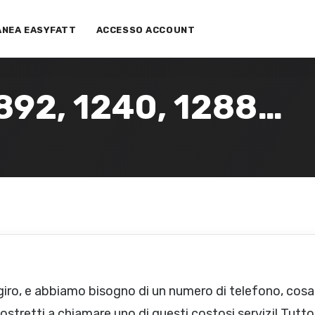
ANEA EASYFATT
ACCESSO ACCOUNT
 892, 1240, 1288…
giro, e abbiamo bisogno di un numero di telefono, cos
stretti a chiamare uno di questi costosi servizi! Tutto