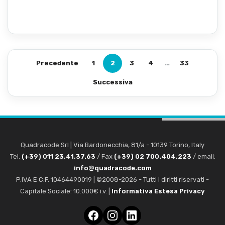
Precedente
1
2
3
4
…
33
Successiva
Quadracode Srl
|
Via Bardonecchia, 81/a
-
10139
Torino
,
Italy
Tel.
(+39) 011 23.41.37.63
/ Fax
(+39) 02 700.404.223
/ email:
info@quadracode.com
P.IVA E C.F. 10464490019 | ©2008-2026 - Tutti i diritti riservati -
Capitale Sociale: 10.000€ i.v. |
Informativa Estesa Privacy