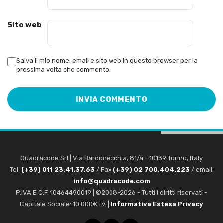
Sito web
Salva il mio nome, email e sito web in questo browser per la
prossima volta che commento.
Quadracode Srl
|
Via Bardonecchia, 81/a
-
10139
Torino
,
Italy
Tel.
(+39) 011 23.41.37.63
/ Fax
(+39) 02 700.404.223
/ email:
info@quadracode.com
P.IVA E C.F. 10464490019 | ©2008-2026 - Tutti i diritti riservati -
Capitale Sociale: 10.000€ i.v. |
Informativa Estesa Privacy