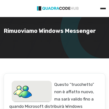
Primary
Skip
Menu
to
content
Rimuoviamo Windows Messenger
Questo “trucchetto”
non è affatto nuovo,
ma sarà valido fino a
quando Microsoft distribuirà Windows