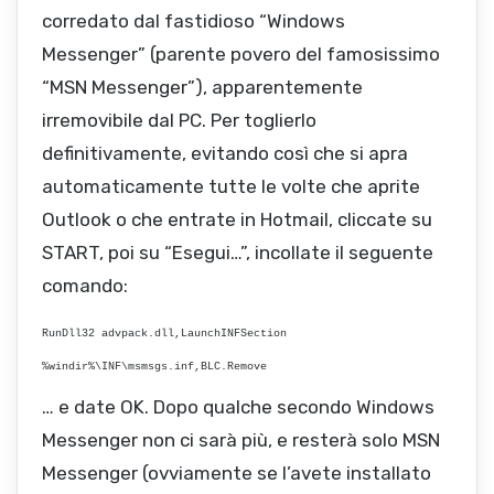
corredato dal fastidioso “Windows
Messenger” (parente povero del famosissimo
“MSN Messenger”), apparentemente
irremovibile dal PC. Per toglierlo
definitivamente, evitando così che si apra
automaticamente tutte le volte che aprite
Outlook o che entrate in Hotmail, cliccate su
START, poi su “Esegui…”, incollate il seguente
comando:
RunDll32 advpack.dll,LaunchINFSection
%windir%\INF\msmsgs.inf,BLC.Remove
… e date OK. Dopo qualche secondo Windows
Messenger non ci sarà più, e resterà solo MSN
Messenger (ovviamente se l’avete installato