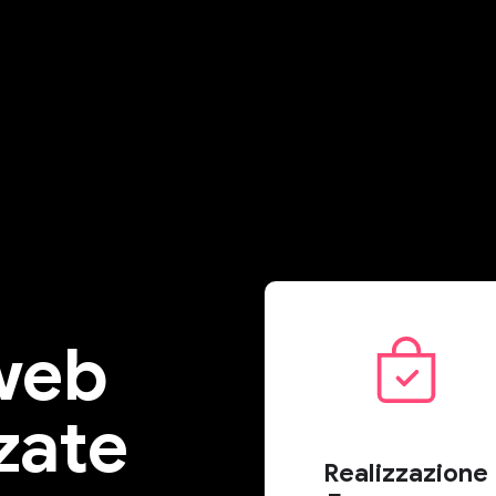
web
zate
Realizzazione