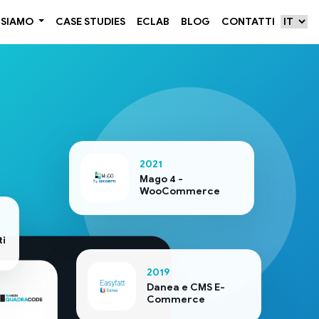
Selezio
 SIAMO
CASE STUDIES
ECLAB
BLOG
CONTATTI
2021
Mago 4 -
WooCommerce
i
2019
Danea e CMS E-
Commerce