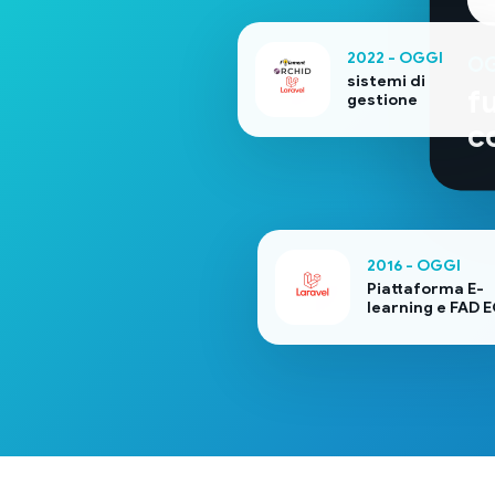
2022 - OGGI
OGG
sistemi di
f
gestione
c
2016 - OGGI
Piattaforma E-
learning e FAD 