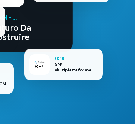
I - ...
uturo Da
ostruire
2018
APP
Multipiattaforme
ECM