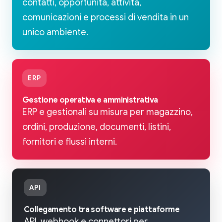
contatti, opportunità, attività,
comunicazioni e processi di vendita in un
unico ambiente.
ERP
Gestione operativa e amministrativa
ERP e gestionali su misura per magazzino,
ordini, produzione, documenti, listini,
fornitori e flussi interni.
API
Collegamento tra software e piattaforme
API, webhook e connettori per