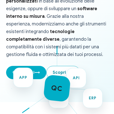
personalizzati
in base all’evoluzione delle
esigenze, oppure di sviluppare un
software
interno su misura
. Grazie alla nostra
esperienza, modernizziamo anche gli strumenti
esistenti integrando
tecnologie
completamente diverse
, garantendo la
compatibilità con i sistemi più datati per una
gestione fluida e ottimizzata dei tuoi processi.
→
Contattaci
Scopri ora
API
APP
QC
CRM
ERP