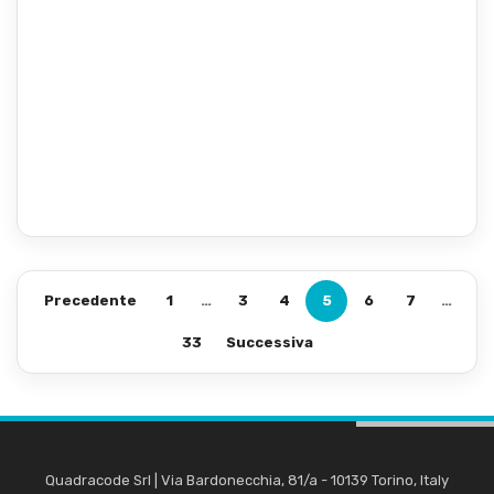
Precedente
1
…
3
4
5
6
7
…
33
Successiva
Quadracode Srl
|
Via Bardonecchia, 81/a
-
10139
Torino
,
Italy